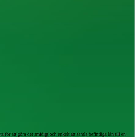
för att göra det smidigt och enkelt att samla befintliga lån till en