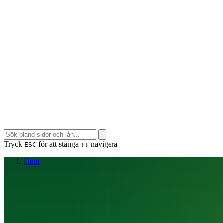
Tryck
för att stänga
navigera
ESC
↑↓
Hem