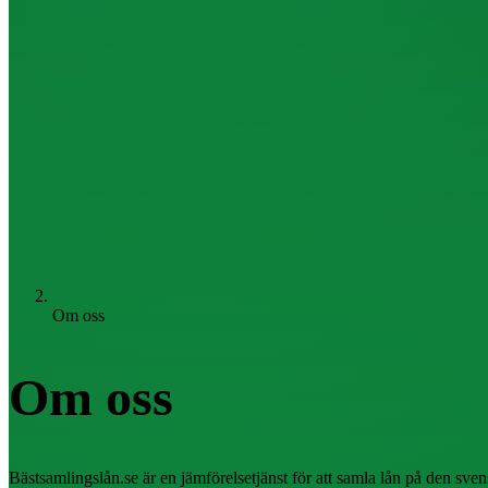
Om oss
Om oss
Bästsamlingslån.se är en jämförelsetjänst för att samla lån på den sven