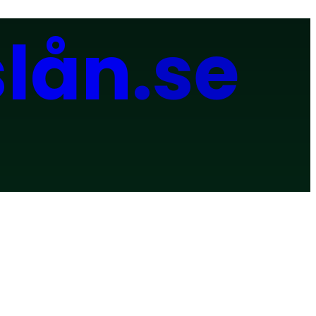
slån
.se