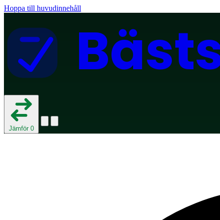
Hoppa till huvudinnehåll
Bäst
Jämför
0